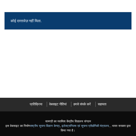
कोई दस्तावेज़ नहीं मिला.
प्रतिक्रिया
वेबसाइट नीतियां
हमसे संपर्क करें
सहायता
सामग्री का स्वामित्व केंद्रीय विद्यालय संगठन
इस वेबसाइट का निर्माण
राष्ट्रीय सूचना विज्ञान केन्द्र,
,
इलेक्ट्रानिक्स एवं सूचना प्रौद्योगिकी मंत्रालय
, , भारत सरकार द्वारा
किया गया है।